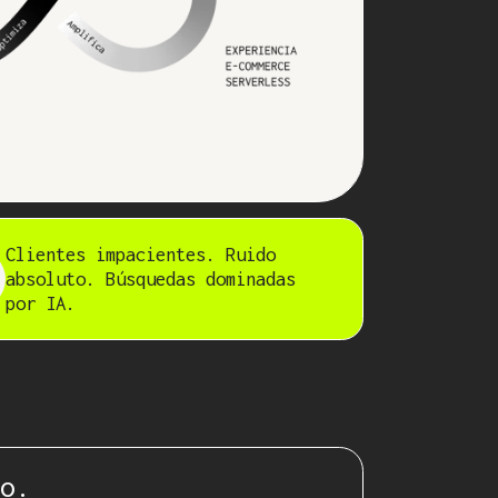
Clientes impacientes. Ruido
absoluto. Búsquedas dominadas
por IA.
o.