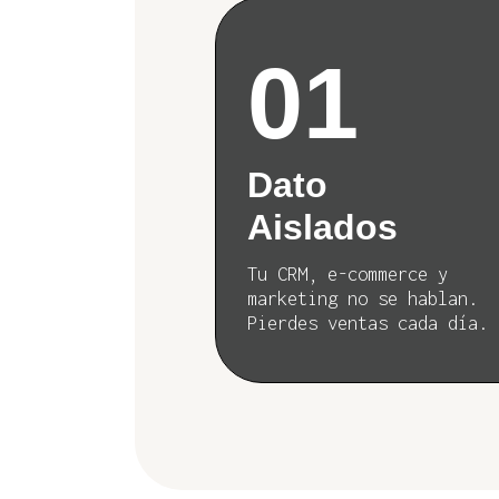
01
Dato
Aislados
Tu CRM, e-commerce y
marketing no se hablan.
Pierdes ventas cada día.