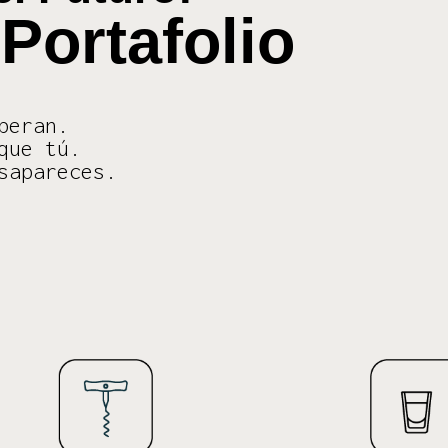
Portafolio
peran.
que tú.
sapareces.