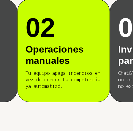
02
Operaciones
Inv
manuales
par
Tu equipo apaga incendios en
ChatG
vez de crecer.La competencia
no te
ya automatizó.
no ex