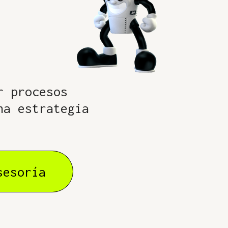
r procesos
na estrategia
sesoría