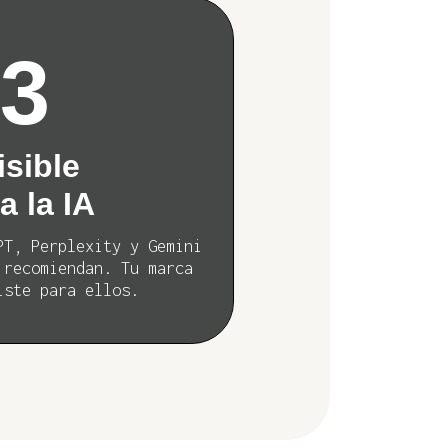
03
isible
a la IA
PT, Perplexity y Gemini
 recomiendan. Tu marca
iste para ellos.