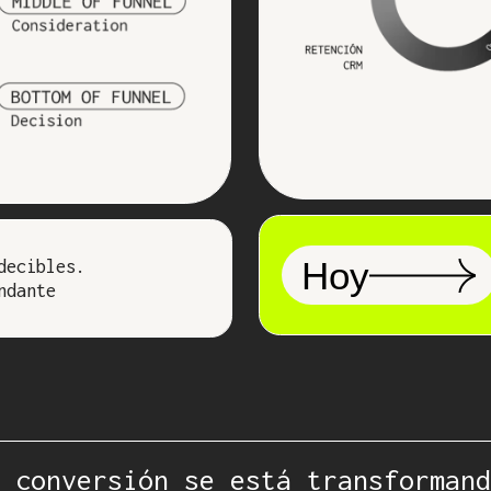
Hoy
decibles.
ndante
 conversión se está transformand